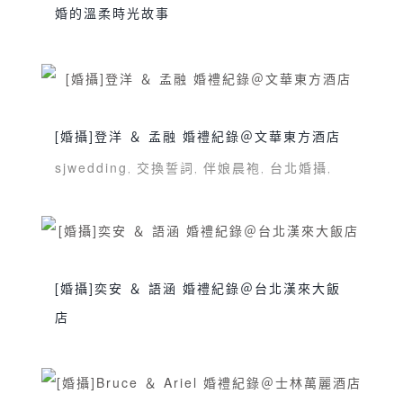
婚的溫柔時光故事
sjwedding
交換誓詞
台北婚攝
婚攝
婚攝
,
,
,
,
價格
婚攝推薦
婚禮攝影
婚禮紀錄
淡水嘉
,
,
,
,
盧
美式婚禮
訂婚
證婚儀式
闖關遊戲
雙人
,
,
,
,
,
[婚攝]登洋 ＆ 孟融 婚禮紀錄＠文華東方酒店
雙機
雙儀式
鯊魚團隊
,
,
sjwedding
交換誓詞
伴娘晨袍
台北婚攝
,
,
,
,
婚攝
婚攝推薦
婚禮攝影
婚禮紀錄
文華東
,
,
,
,
方
文華閣
新娘晨袍
東方文華酒店
美式婚
,
,
,
,
禮
訂婚
證婚儀式
闖關遊戲
雙人雙機
雙儀
,
,
,
,
,
[婚攝]奕安 ＆ 語涵 婚禮紀錄＠台北漢來大飯
式
雙攝影師
鯊魚團隊
,
,
店
sjwedding
交換誓詞
伴娘晨袍
台北婚攝
,
,
,
,
台北漢來大飯店
婚攝
婚攝推薦
婚禮攝影
,
,
,
,