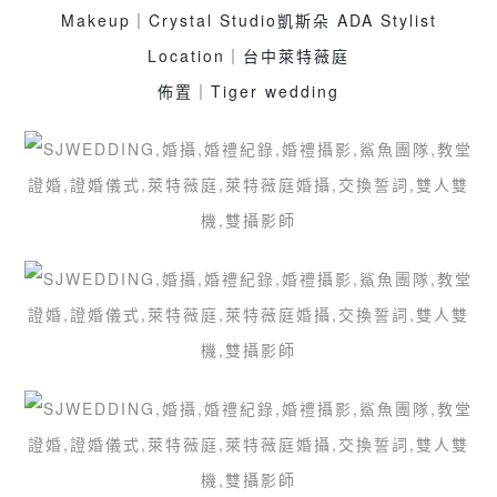
Makeup｜Crystal Studio凱斯朵 ADA Stylist
Location｜台中萊特薇庭
佈置｜Tiger wedding