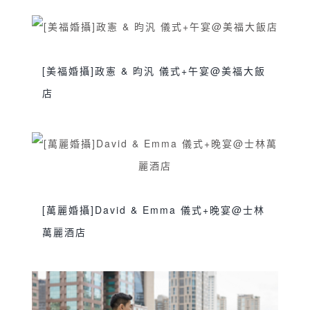
sjwedding
交換誓詞
伴娘晨袍
台北婚攝
,
,
,
,
婚攝
婚攝推薦
婚禮攝影
婚禮紀錄
寒舍艾
,
,
,
,
美酒店
新娘晨袍
美式婚禮
艾美婚攝
訂婚
,
,
,
,
,
[美福婚攝]政憲 & 昀汎 儀式+午宴@美福大飯
證婚儀式
雙人雙機
雙儀式
雙攝影師
鯊魚
,
,
,
,
店
團隊
sjwedding
交換誓詞
台北婚攝
婚攝
婚攝
,
,
,
,
推薦
婚禮攝影
婚禮紀錄
新娘晨袍
旗袍禮
,
,
,
,
服
美福大飯店
美福婚攝
訂婚
雙人雙機
雙
,
,
,
,
,
儀式
雙攝影師
鯊魚團隊
,
,
[萬麗婚攝]David & Emma 儀式+晚宴@士林
萬麗酒店
sjwedding
交換誓詞
伴娘晨袍
台北婚攝
,
,
,
,
士林萬麗酒店
婚攝
婚攝推薦
婚禮攝影
婚
,
,
,
,
禮紀錄
萬麗婚攝
訂婚
迎娶儀式
雙人雙機
,
,
,
,
,