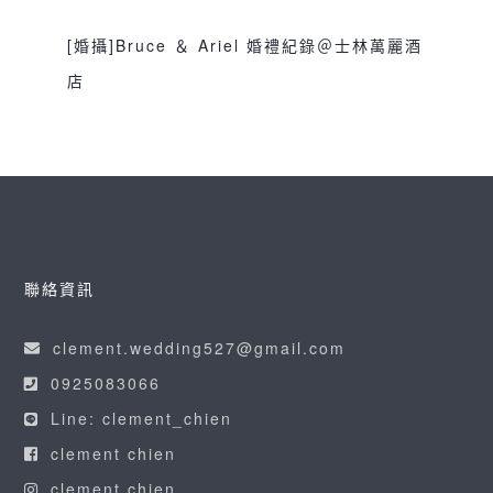
婚禮紀錄
教堂證婚
新娘晨袍
漢來婚攝
美
,
,
,
,
[婚攝]Bruce ＆ Ariel 婚禮紀錄＠士林萬麗酒
式婚禮
證婚儀式
雙人雙機
雙攝影師
鯊魚
,
,
,
,
店
團隊
sjwedding
交換誓詞
台北婚攝
士林萬麗酒
,
,
,
店
婚攝
婚攝推薦
婚禮攝影
婚禮紀錄
宴
,
,
,
,
,
客
新娘晨袍
美式婚禮
萬麗婚攝
證婚儀式
,
,
,
,
,
雙人雙機
雙攝影師
鯊魚團隊
,
,
聯絡資訊
clement.wedding527@gmail.com
0925083066
Line: clement_chien
clement chien
clement chien