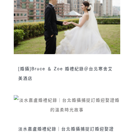
雙儀式
雙攝影師
鯊魚團隊
龍鳳褂
,
,
,
[婚攝]Bruce ＆ Zoe 婚禮紀錄＠台北寒舍艾
美酒店
sjwedding
交換誓詞
伴娘晨袍
台北婚攝
,
,
,
,
婚攝
婚攝推薦
婚禮攝影
婚禮紀錄
寒舍艾
,
,
,
,
美酒店
新娘晨袍
美式婚禮
艾美婚攝
證婚
,
,
,
,
,
證婚儀式
雙人雙機
雙儀式
雙攝影師
鯊魚
,
,
,
,
淡水嘉盧婚禮紀錄｜台北婚攝捕捉訂婚迎娶證
團隊