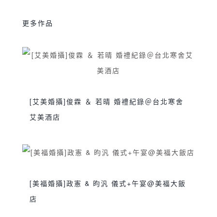
更多作品
[艾美婚攝]俊霖 ＆ 若晴 婚禮紀錄＠台北寒舍
艾美酒店
sjwedding
交換誓詞
伴娘晨袍
台北婚攝
,
,
,
,
婚攝
婚攝推薦
婚禮攝影
婚禮紀錄
寒舍艾
,
,
,
,
美酒店
新娘晨袍
美式婚禮
艾美婚攝
訂婚
,
,
,
,
,
[美福婚攝]政憲 & 昀汎 儀式+午宴@美福大飯
證婚儀式
雙人雙機
雙儀式
雙攝影師
鯊魚
,
,
,
,
店
團隊
sjwedding
交換誓詞
台北婚攝
婚攝
婚攝
,
,
,
,