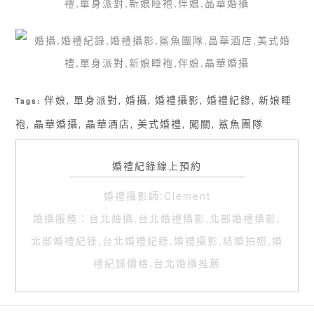
伴娘
單身派對
婚攝
婚禮攝影
婚禮紀錄
新娘睡
Tags:
,
,
,
,
,
袍
晶華婚攝
晶華酒店
美式婚禮
闖關
鯊魚團隊
,
,
,
,
,
婚禮紀錄線上預約
婚禮攝影師:Clement
婚攝服務：台北婚攝,台北婚禮攝影,北部婚禮攝影,
北部婚禮紀錄,台北婚禮紀錄,婚禮攝影,結婚拍照,婚
禮紀錄價格,台北婚攝推薦