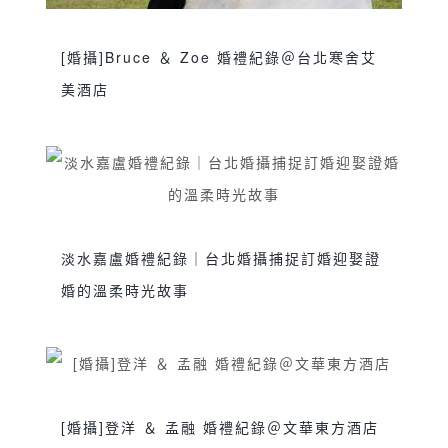
[婚攝]Bruce ＆ Zoe 婚禮紀錄＠台北寒舍艾
美酒店
sjwedding
交換誓詞
伴娘晨袍
台北婚攝
,
,
,
,
婚攝
婚攝推薦
婚禮攝影
婚禮紀錄
寒舍艾
,
,
,
,
美酒店
新娘晨袍
美式婚禮
艾美婚攝
證婚
,
,
,
,
,
證婚儀式
雙人雙機
雙儀式
雙攝影師
鯊魚
,
,
,
,
淡水嘉盧婚禮紀錄｜台北婚攝捕捉訂婚迎娶證
團隊
婚的溫柔時光故事
sjwedding
交換誓詞
台北婚攝
婚攝
婚攝
,
,
,
,
價格
婚攝推薦
婚禮攝影
婚禮紀錄
淡水嘉
,
,
,
,
盧
美式婚禮
訂婚
證婚儀式
闖關遊戲
雙人
,
,
,
,
,
[婚攝]登洋 ＆ 孟融 婚禮紀錄＠文華東方酒店
雙機
雙儀式
鯊魚團隊
,
,