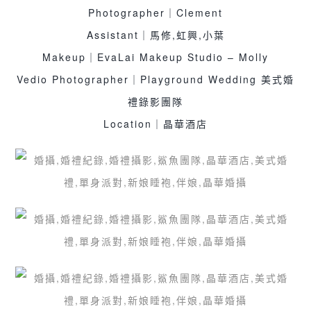
Photographer｜Clement
Assistant｜馬修,虹興,小葉
Makeup｜EvaLai Makeup Studio – Molly
Vedio Photographer｜Playground Wedding 美式婚
禮錄影團隊
Location｜晶華酒店