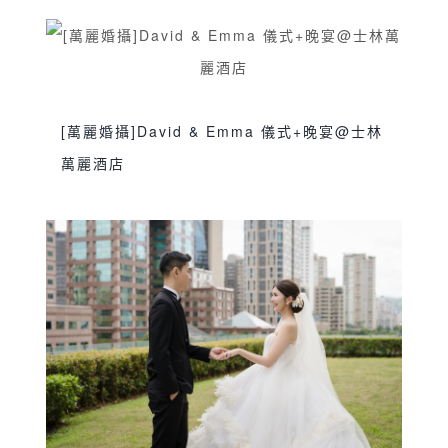
推薦
婚禮攝影
婚禮紀錄
新娘晨袍
旗袍禮
,
,
,
,
服
美福大飯店
美福婚攝
訂婚
雙人雙機
雙
,
,
,
,
,
儀式
雙攝影師
鯊魚團隊
,
,
[萬麗婚攝]David & Emma 儀式+晚宴@士林
萬麗酒店
sjwedding
交換誓詞
伴娘晨袍
台北婚攝
,
,
,
,
士林萬麗酒店
婚攝
婚攝推薦
婚禮攝影
婚
,
,
,
,
禮紀錄
萬麗婚攝
訂婚
迎娶儀式
雙人雙機
,
,
,
,
,
雙儀式
雙攝影師
鯊魚團隊
龍鳳褂
,
,
,