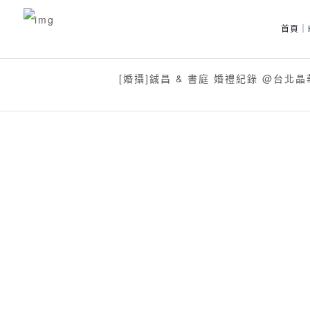
首頁｜
[婚攝]鋮昌 & 書庭 婚禮紀錄 @台北