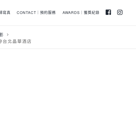
孕婦寫真
CONTACT｜預約服務
AWARDS｜獲獎紀錄
影
 @台北晶華酒店