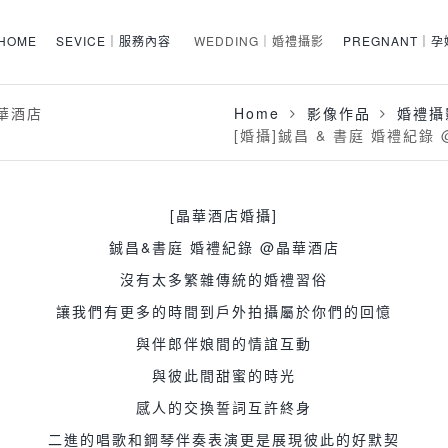
HOME
SEVICE｜服務內容
WEDDING｜婚禮攝影
PREGNANT｜
Home
影像作品
婚禮攝
晶華酒店
[婚攝]鋮昌 & 書庭 婚禮紀錄
[晶華酒店婚攝]
鋮昌&書庭 婚禮紀錄 @晶華酒店
沒有太多繁雜傳統的婚禮習俗
讓我們有更多的時間到戶外拍攝屬於你們的回憶
與伴郎伴娘間的情誼互動
與彼此間甜蜜的時光
感人的交換誓詞互許終身
二進的唱歌和鋼琴伴奏表演更是展現彼此的好默契