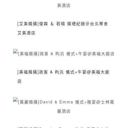
[艾美婚攝]俊霖 ＆ 若晴 婚禮紀錄＠台北寒舍
艾美酒店
sjwedding
交換誓詞
伴娘晨袍
台北婚攝
,
,
,
,
婚攝
婚攝推薦
婚禮攝影
婚禮紀錄
寒舍艾
,
,
,
,
美酒店
新娘晨袍
美式婚禮
艾美婚攝
訂婚
,
,
,
,
,
[美福婚攝]政憲 & 昀汎 儀式+午宴@美福大飯
證婚儀式
雙人雙機
雙儀式
雙攝影師
鯊魚
,
,
,
,
店
團隊
sjwedding
交換誓詞
台北婚攝
婚攝
婚攝
,
,
,
,
推薦
婚禮攝影
婚禮紀錄
新娘晨袍
旗袍禮
,
,
,
,
服
美福大飯店
美福婚攝
訂婚
雙人雙機
雙
,
,
,
,
,
儀式
雙攝影師
鯊魚團隊
,
,