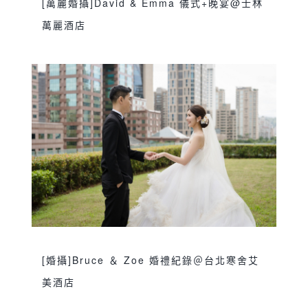
[萬麗婚攝]David & Emma 儀式+晚宴@士林
萬麗酒店
sjwedding
交換誓詞
伴娘晨袍
台北婚攝
,
,
,
,
士林萬麗酒店
婚攝
婚攝推薦
婚禮攝影
婚
,
,
,
,
禮紀錄
萬麗婚攝
訂婚
迎娶儀式
雙人雙機
,
,
,
,
,
雙儀式
雙攝影師
鯊魚團隊
龍鳳褂
,
,
,
[婚攝]Bruce ＆ Zoe 婚禮紀錄＠台北寒舍艾
美酒店
sjwedding
交換誓詞
伴娘晨袍
台北婚攝
,
,
,
,