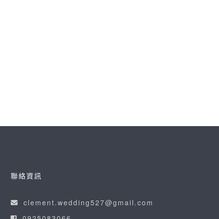
[孕婦寫真] Kay & Do @Top Five Studio
在拍攝完你們的婚禮後不久 我們又見面了 而這次
相約在陽明山Top Five Studio 拍攝你們的孕婦
寫真
READ MORE
聯絡資訊
clement.wedding527@gmail.com
0925083066