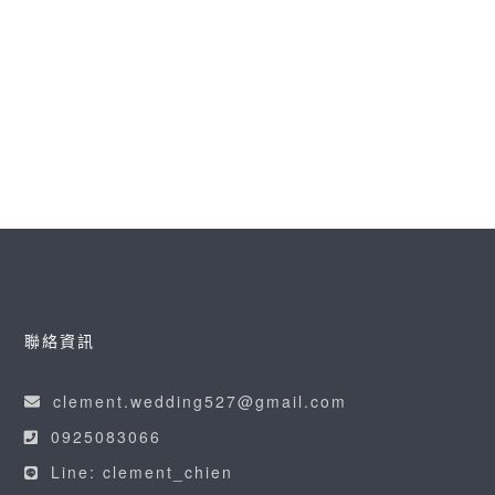
去年為你們拍攝婚禮 還記得當時你跟我說 第二胎
一定要拍孕婦寫真 果真在婚後不久就聽到好消息
帶著大寶一起入鏡
READ MORE
聯絡資訊
clement.wedding527@gmail.com
0925083066
Line: clement_chien