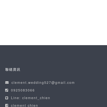
It’s a beautiful life 我會陪在你身旁 It’s a
beauti
READ MORE
聯絡資訊
clement.wedding527@gmail.com
0925083066
Line: clement_chien
clement chien