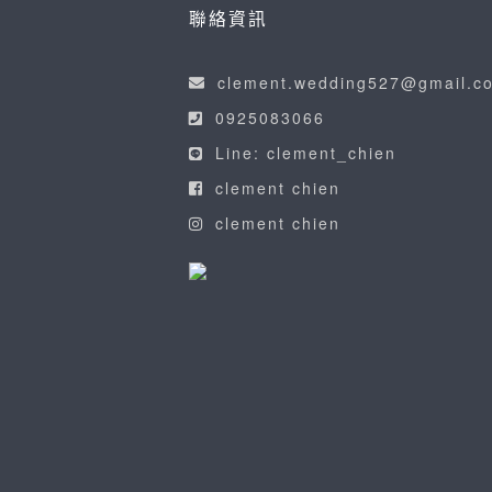
聯絡資訊
clement.wedding527@gmail.c
0925083066
Line: clement_chien
clement chien
clement chien