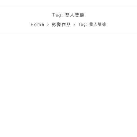
Tag: 雙人雙機
Home
影像作品
Tag: 雙人雙機
[艾美婚攝]俊霖 ＆ 若晴 婚禮紀錄＠台北寒舍艾美
酒店