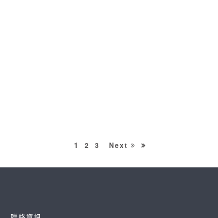
[婚攝]學華＆子榛 婚禮紀錄＠文華東方酒店
[文華東方 婚攝] 學華&子榛 訂婚+迎娶+午宴@文
華東方酒店 “命運讓我們再次相遇 也更
READ MORE
1
2
3
Next
聯絡資訊