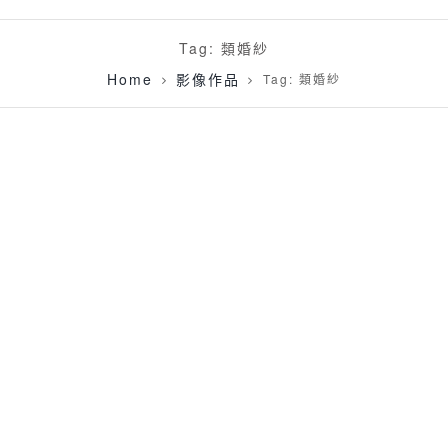
Tag: 類婚紗
Home
影像作品
Tag: 類婚紗
[婚攝]韋宏 & 姵慈 婚禮紀錄 @國泰萬怡酒店